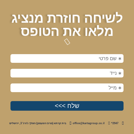
לשיחה חוזרת מנציג
מלאו את הטופס
2947*
office@kartagroup.co.il
בית קרתא (מרכז הפעמון) המלך ג'ורג' 3, ירושלים