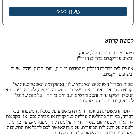
קבוצת קרתא
מימון, ייזום, תכנון, ניהול, שיווק
וביצוע פרויקטים בתחום הנדל"ן.
אנו פועלים בתחום הנדל"ן ומתמחים במימון, ייזום, תכנון, ניהול, שיווק
וביצוע פרויקטים.
בזכות תמהיל השותפים האיכותי שלנו, ואחזקותיה האסטרטגיות של
'קבוצת קרתא' – אנו רואים כשליחות ראשונה במעלה, להביא בפניכם את
הניסיון, המקצועיות והסטנדרטים הגבוהים ביותר – על מנת שתוכלו
להרוויח, גם בתקופות מאתגרות.
תקופה זו מאופיינת בחוסר וודאות המשפיע על כלכלת המשפחה בכל
רבדיה, במיוחד בהחלטות גורליות כמו קניית או מכירת נכס. אנו בקבוצת
קרתא' החלטנו ליזום כנס ייחודי זה על מנת לתת מענה מקצועי ומהימן,
ולענות על השאלות הבוערות, על מנת לאפשר לכם לקבל את התשובות
המדויקות ביותר כדי לשמור על הכסף שלכם.