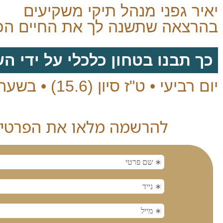
יאיר גפני מנהל תיקי משקיעים
בהרצאה שתשנה לך את החיים הפי
כך תבנו בטחון כלכלי על ידי ה
יום רביעי • ט"ז סיון (15.6) • בשעה 21:00 בזום
להרשמה מלאו את הפרטים