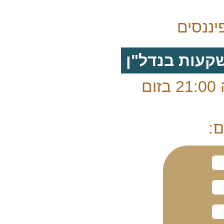
ננסים
שקעות בנדל"ן
: