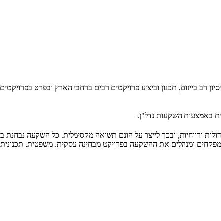
עמיחי ניימן, יזם נדל"ן ירושלמי. מאז 2008 עמיחי צבר ניסיון רב בייזום, תכנון וביצוע פרויקטים רבים ב
 באמצעות השקעות נדל"ן.
ות ורווחיות, ובכך לייצר על הונם תשואה מקסימלית. כל השקעה נבחנת בקפיד
, מפקחים ומנהלים את ההשקעה בפרויקט מבחינה עסקית, משפטית, תכנונית ו