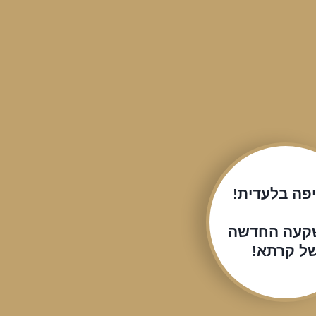
פה בלעדית!
קעה החדשה
ל קרתא!