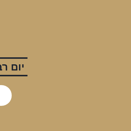
יום רביעי | .3.23