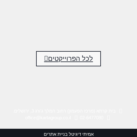
לכל הפרוייקטים
בית קרתא (מרכז הפעמון) רחוב המלך ג'ורג 3, ירושלים.
office@kartagroup.co.il
02-6477080
אמיתי דיגיטל בניית אתרים