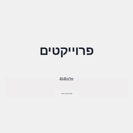
פרוייקטים
הל"ה 23-25
לצפיה בפרוייקט >