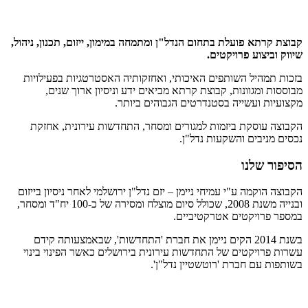
קבוצת קרתא פועלת בתחום הנדל"ן ומתמחה במימון, ייזום, תכנון, ניהול,
שיווק וביצוע פרויקטים.
בזכות תמהיל השותפים האיכותי, ואחזקותיה האסטרטגיות בפעילויות
מבוססות ומגוונות, קבוצת קרתא מביאים ידע וניסיון ארוך שנים,
מקצועיות ועשייה בסטנדרטים הגבוהים ביותר.
הקבוצה עוסקת ביזמות למגורים ומסחר, התחדשות עירונית, אחזקת
נכסים מניבים והשקעות נדל"ן.
הסיפור שלנו
הקבוצה הוקמה ע"י עמיחי ניימן – יזם נדל"ן ירושלמי לאחר ניסיון בייזום
ובנייה משנת 2008, שכולל סיום מוצלח ומסירה של כ-100 יח"ד ומסחר,
במספר פרויקטים אטרקטיביים.
בשנת 2014 הקים ניימן את חברת 'התחדשות', שבאמצעותה קידם
עשרות פרויקטים של התחדשות עירונית בירושלים כאשר הפינוי בינוי
בשותפות עם חברת 'רוטשטיין נדל"ן'.