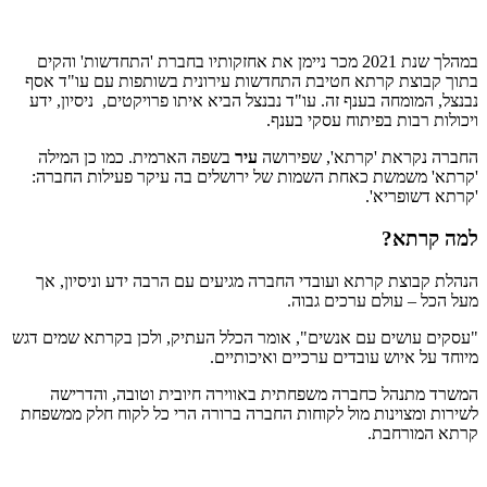
במהלך שנת 2021 מכר ניימן את אחזקותיו בחברת 'התחדשות' והקים
בתוך קבוצת קרתא חטיבת התחדשות עירונית בשותפות עם עו"ד אסף
נבנצל, המומחה בענף זה. עו"ד נבנצל הביא איתו פרויקטים, ניסיון, ידע
ויכולות רבות בפיתוח עסקי בענף.
החברה נקראת 'קרתא', שפירושה
עיר
בשפה הארמית. כמו כן המילה
'קרתא' משמשת כאחת השמות של ירושלים בה עיקר פעילות החברה:
'קרתא דשופריא'.
למה קרתא?
הנהלת קבוצת קרתא ועובדי החברה מגיעים עם הרבה ידע וניסיון, אך
מעל הכל – עולם ערכים גבוה.
"עסקים עושים עם אנשים", אומר הכלל העתיק, ולכן בקרתא שמים דגש
מיוחד על איוש עובדים ערכיים ואיכותיים.
המשרד מתנהל כחברה משפחתית באווירה חיובית וטובה, והדרישה
לשירות ומצוינות מול לקוחות החברה ברורה הרי כל לקוח חלק ממשפחת
קרתא המורחבת.