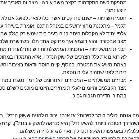
מספקת לשם התקדמות בקצב משביע רצון. מצב זה מאריך את ח
היצע נמוך.
חסמי תשתיות –
ישנם פרויקטים אשר יכלו לצאת לפועל אם לא
תלמי' – מתכננת מחוז ירושלים במנהל התכנון אומרת בשיחה ע
אלפי יח"ד לא מקבלות היתר בניה בעיר בית שמש רק בגלל שחסר
מצב אבסורדי והוא דוגמא איך פרויקט אחד תלוי בשרשרת שלמ
תכניות ממשלתיות
– התכניות הממשלתיות השונות להורדת מחיר
לא רואים את כלל הצרכים של שוק הנדל"ן, אלא התמקדו במחוסרי 
באמת משיג את המטרה. בנוסף, קיים חוסר וודאות בציבור וחש
דירות לפני שתהיה עלייה נוספת.
מכרזים ממשלתיים
– המכרזים האחרונים של רמ"י נסגרו במחיר
מצד הקבלנים והיזמים לעליית מחירים.היזמים מוכנים לשלם סכ
במחירי הדירה הגבוה גם כן.
מה אנחנו יכולים לומר לסיכום? אז אנחנו יכולים להניח ששוק הנדל"ן 
ושהדרך הטובה ביותר להשיג נדל"ן היא כנראה להשקיע בנדל"ן. 'קר
כלכלית באמצעות השקעות נדל"ן, ואף להגיע לדירה משלהם.
להצטרפות למועדון המשקיעים של
קרתא השקעות לחצו כאן >>