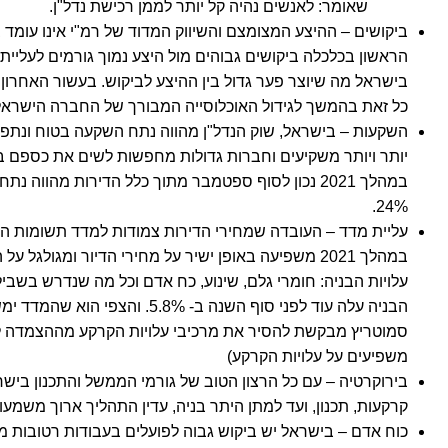
שאומר: לאנשים נהיה קל יותר לממן רכישת נדל"ן.
ביקושים
– ההיצע המצומצם והשיווק המדוד של רמ"י אינו עומד 
כל זאת בהמשך לגידול האוכלוסייה המבורך של החברה הישראל
השקעות
– בישראל, שוק הנדל"ן מהווה נתח השקעה בטוח ונתפס
יותר ויותר משקיעים וחברות גדולות מחפשות לשים את כספם ב
24%.
עליית מדד
– העובדה שמחירי הדירות צמודות למדד תשומות הב
במהלך 2021 משפיעה באופן ישיר על מחירי הדיור ומגולג
עלויות הבניה: חומרי גלם, שינוע, כח אדם וכל מה שנדרש בשביל
הבניה עלה עוד לפני סוף השנה ב- 8%
סמוטריץ מבקשת להסיר את מרכיבי עלויות הקרקע מההצמדה למ
משפיעים על עלויות הקרקע)
בירוקרטיה
– עם כל הרצון הטוב של גורמי הממשל והתכנון בי
קרקעות, תכנון, ועד למתן היתר בניה, עדין התהליך ארוך מש
כוח אדם
– בישראל יש ביקוש גבוה לפועלים בעבודות רטובות 