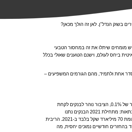
יש מומחים שיתלו את זה במחסור הטבעי
יטית ביחס לעולם, וישנם הטוענים שאולי בכלל
סדר אחת ולתמיד, מהם הגורמים המשפיעים –
– כשהריבית נמוכה, ואנחנו מדברים על אזור של 0.1%, הציבור נוהר לבנקים לקחת
משכנתאות. שנת 2021 שוברת שיא בהיקף נטילת המשכנתאות: מתחילת 2021 הבנקים נתנו
משכנתאות בהיקף של יותר מ 104 מיליארד שקל, זאת לעומת 70 מיליארד שקל בלבד ב-2021. הריבית
בהחזרים חודשיים נמוכים יחסית, מה