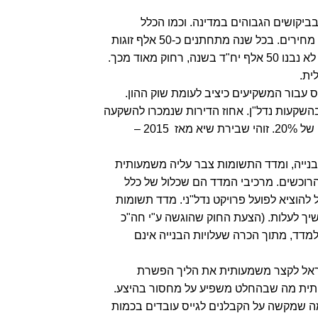
בביקושים הגבוהים במדינה. וכמו הכלל
הראשון בכלכלה ביקושים גבוהים מול היצע נמוך גורמים לעליית מחירים. בכל שנה מתחתנים כ-50 אלף זוגות
בישראל מה שיוצר פער גדול בין ההיצע לביקוש. בעשור האחרון לא נבנו 50 אלף יח"ד בשנה, רחוק מאוד מכך.
ית.
 עבור המשקיעים כיציב לעומת שוק ההון.
השקעות נדל"ן. אחוז הדירות שנמכרו להשקעה
במהלך 2021 נכון לסוף ספטמבר מתוך כלל הדירות מהווה נתח של 20%. זוהי שבירת שיא מאז 2015 –
נייה, ומדד התשומות צבר עליה משמעותית
ל על הרוכשים. מרכיבי המדד הם שכלול של כלל
 להוציא לפועל פרויקט נדל"ני. מדד תשומות
5.. והצפי הוא שהמדד ימשיך לעלות. (הצעת החוק שהוגשה ע"י חה"כ
דד, מתוך הכרה שעלויות הבנייה אינם
שראל לקצר משמעותית את הליך הפשרת
מעותית מה שבהחלט משפיע על מחסור בהיצע.
מה שמקשה על הקבלנים לגייס עובדים בכמות